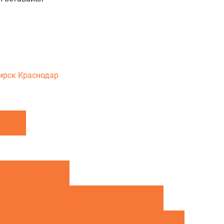
ирск
Краснодар
а
1
 клиентами
10
Специалист технической поддержки
1
иалист по информационной безопасности
1