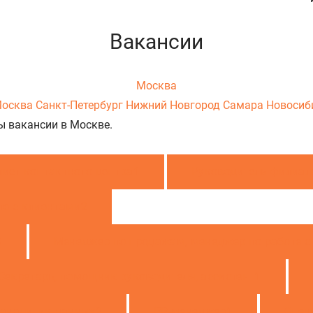
Вакансии
Москва
осква
Санкт-Петербург
Нижний Новгород
Самара
Новосиб
ы вакансии в Москве.
алист контактного центра
1
Руководитель филиал
те с клиентами
2
3
Менеджер по продажам, менеджер по работе с
Секретарь, помощник руководителя, ассистент
1
, аналитик данных
2
PR-менеджер
1
Спец