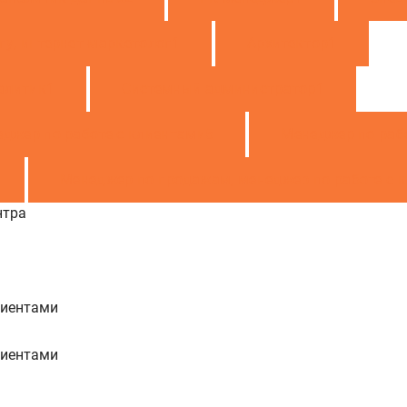
у, интернет-маркетолог
1
Архитектор
1
алитик
1
Системный администратор
1
джер по работе с клиентами
5
Менеджер по раб
Менеджер по продажам, менеджер по работе с 
нтра
лиентами
лиентами