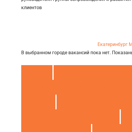
клиентов
Екатеринбург
М
В выбранном городе вакансий пока нет. Показан
Все
4
Оператор call-центра, специ
Менеджер по продажам, менеджер по рабо
Все
27
Программист, разработчик
Руководитель отдела аналитики
2
Менеджер продукта
1
BI-аналитик