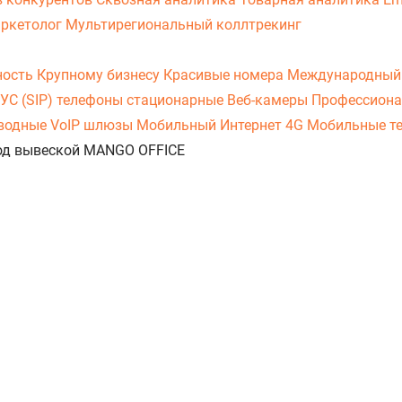
аркетолог
Мультирегиональный коллтрекинг
ность
Крупному бизнесу
Красивые номера
Международный
УС (SIP) телефоны стационарные
Веб-камеры
Профессиона
оводные
VoIP шлюзы
Мобильный Интернет 4G
Мобильные т
 под вывеской MANGO OFFICE