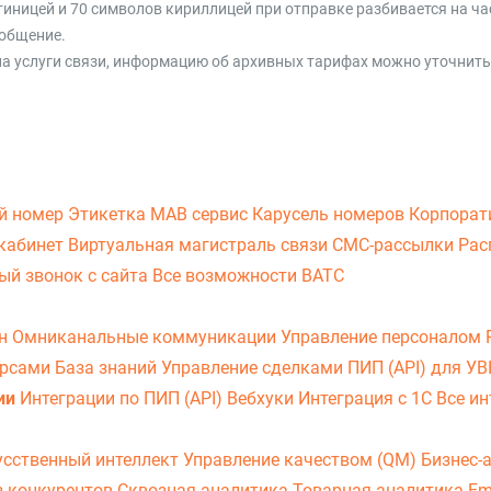
иницей и 70 символов кириллицей при отправке разбивается на час
ообщение.
 услуги связи, информацию об архивных тарифах можно уточнить
й номер
Этикетка
МАВ сервис
Карусель номеров
Корпорат
кабинет
Виртуальная магистраль связи
СМС-рассылки
Рас
ый звонок с сайта
Все возможности ВАТС
он
Омниканальные коммуникации
Управление персоналом
урсами
База знаний
Управление сделками
ПИП (API) для У
ии
Интеграции по ПИП (API)
Вебхуки
Интеграция с 1С
Все ин
усственный интеллект
Управление качеством (QM)
Бизнес-
з конкурентов
Сквозная аналитика
Товарная аналитика
Em