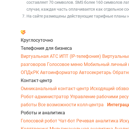
составляет 70 символов. SMS более 160 символов лат
случае, каждая часть оплачивается как отдельное с
На сайте размещены действующие тарифные планы на
Круглосуточно
Телефония для бизнеса
Виртуальная АТС
ИПТ (IP-телефония)
Виртуальны
разговоров
Голосовое меню
Мобильный личный 
ОПДкРК
Автоинформатор
Автосекретарь
Обратн
Контакт-центр
Омниканальный контакт-центр
Исходящий обзв
Робот-администратор
Управление рабочими рес
работы
Все возможности колл-центра
Интеграц
Роботы и аналитика
Голосовой робот
Чат-бот
Речевая аналитика
Иск
Коллтрекинг
Мультиканальная аналитика
Анали