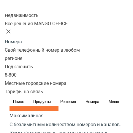
С многоканальным номером и функциями
Колл-центр
обработки обращений вы не упустите ни одного
Недвижимость
Все решения MANGO OFFICE
клиента
от
1 600
руб./мес.
Номера
Продолжить
Свой телефонный номер в любом
Рекомендуем
регионе
Расширенная
Подключить
Когда нужно распределять звонки по группам
8-800
сотрудников и по типам обращений
Местные городские номера
Тарифы на связь
от
3 000
руб./мес.
Поиск
Продукты
Решения
Номера
Меню
Продолжить
Максимальная
С безлимитным количеством номеров и каналов.