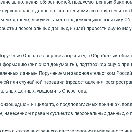
ение выполнения обязанностей, предусмотренных Законом
 персональных данных, с положениями законодательства 
альных данных, документами, определяющими политику Об
работки персональных данных, и
(
или) провести обучение 
 Поручения Оператор вправе запросить, а Обработчик обяз
 информацию
(
включая документы), подтверждающую приня
овленных данным Поручением и законодательством Россий
рной или случайной передачи
(
предоставления, распростра
нальных данных, уведомить Оператора:
произошедшем инциденте, о предполагаемых причинах, по
е, нанесенном правам субъектов персональных данных, о 
о результатах внутреннего расследования выявленного инц