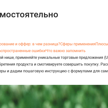
амостоятельно
рование и оффер: в чем разница?
Сферы применения
Плюсы
аспространенные ошибки
Что важно запомнить
й нише, применяйте уникальные торговые предложения (Uniq
бретения продукта и смотивируете совершить покупку. Рас
меры и дадим пошаговую инструкцию с формулами для сам