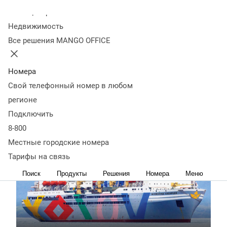
рыбной морепродукции в России. Охватывает
Колл-центр
полный цикл – от вылова рыбы до поставок в
Недвижимость
розницу. Активы корпорации – 16 добывающих
Все решения MANGO OFFICE
судов, 3 плавзавода и 4 судна-рефрижератора.
Холдинг перерабатывает 170 тысяч тонн сырой
рыбы и производит 200 миллионов консервов в год.
Номера
Офисы группы компаний есть во Владивостоке,
Свой телефонный номер в любом
Артёме, Находке (поселке Ливадия и Южно-
регионе
Морской), г. Большой Камень, Москве и Туле.
Подключить
География присутствия – 78 городов России. В штат
входит около 5000 сотрудников.
8-800
Местные городские номера
Тарифы на связь
Поиск
Продукты
Решения
Номера
Меню