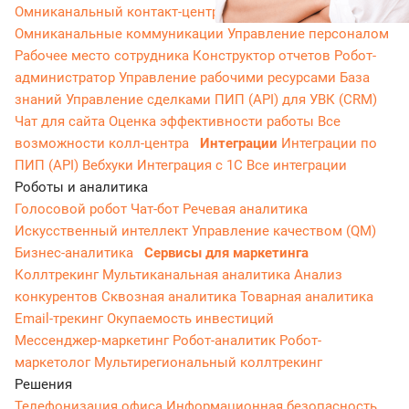
Омниканальный контакт-центр
Исходящий обзвон
Омниканальные коммуникации
Управление персоналом
Рабочее место сотрудника
Конструктор отчетов
Робот-
администратор
Управление рабочими ресурсами
База
знаний
Управление сделками
ПИП (API) для УВК (CRM)
Чат для сайта
Оценка эффективности работы
Все
возможности колл-центра
Интеграции
Интеграции по
ПИП (API)
Вебхуки
Интеграция с 1С
Все интеграции
Роботы и аналитика
Голосовой робот
Чат-бот
Речевая аналитика
Искусственный интеллект
Управление качеством (QM)
Бизнес-аналитика
Сервисы для маркетинга
Коллтрекинг
Мультиканальная аналитика
Анализ
конкурентов
Сквозная аналитика
Товарная аналитика
Email-трекинг
Окупаемость инвестиций
Мессенджер‑маркетинг
Робот-аналитик
Робот-
маркетолог
Мультирегиональный коллтрекинг
Решения
Телефонизация офиса
Информационная безопасность