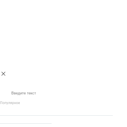
Поиск
Популярное
IP-Телефония
Голосовое приветствие и меню
Распределение
вызовов
Бизнес-аналитика