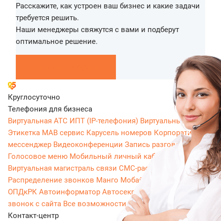
Расскажите, как устроен ваш бизнес и какие задачи
требуется решить.
Наши менеджеры свяжутся с вами и подберут
оптимальное решение.
Перезвоните мне
Круглосуточно
Телефония для бизнеса
Виртуальная АТС
ИПТ (IP-телефония)
Виртуальный номер
Этикетка
МАВ сервис
Карусель номеров
Корпоративный
мессенджер
Видеоконференции
Запись разговоров
Голосовое меню
Мобильный личный кабинет
Виртуальная магистраль связи
СМС-рассылки
Распределение звонков
Манго Мобайл
Интеграция с
ОПДкРК
Автоинформатор
Автосекретарь
Обратный
звонок с сайта
Все возможности ВАТС
Контакт-центр