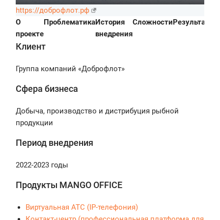
https://доброфлот.рф
О
Проблематика
История
Сложности
Результаты
П
проекте
внедрения
Клиент
Группа компаний «Доброфлот»
Сфера бизнеса
Добыча, производство и дистрибуция рыбной
продукции
Период внедрения
2022-2023 годы
Продукты MANGO OFFICE
Виртуальная АТС (IP-телефония)
Контакт-центр (профессиональная платформа для